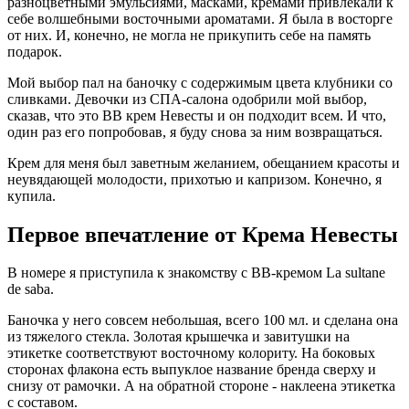
разноцветными эмульсиями, масками, кремами привлекали к
себе волшебными восточными ароматами. Я была в восторге
от них. И, конечно, не могла не прикупить себе на память
подарок.
Мой выбор пал на баночку с содержимым цвета клубники со
сливками. Девочки из СПА-салона одобрили мой выбор,
сказав, что это ВВ крем Невесты и он подходит всем. И что,
один раз его попробовав, я буду снова за ним возвращаться.
Крем для меня был заветным желанием, обещанием красоты и
неувядающей молодости, прихотью и капризом. Конечно, я
купила.
Первое впечатление от Крема Невесты
В номере я приступила к знакомству с ВВ-кремом La sultane
de saba.
Баночка у него совсем небольшая, всего 100 мл. и сделана она
из тяжелого стекла. Золотая крышечка и завитушки на
этикетке соответствуют восточному колориту. На боковых
сторонах флакона есть выпуклое название бренда сверху и
снизу от рамочки. А на обратной стороне - наклеена этикетка
с составом.