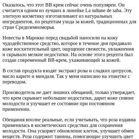
Оказалось, что этот ВВ крем сейчас очень популярен. Он
считается одним из лучших в линейке La sultane de saba. Эту
элитную косметику изготавливают из натуральных
ингредиентов, по рецептам ухода за кожей, традиционных для
стран Средиземноморья.
Невесты в Марокко перед свадьбой наносили на кожу
чудодейственное средство, которое в течение дня придавало
коже восхитительный цвет, ощущение свежести, увлажнения
и скрывало мелкие недостатки. На основе этого рецепта был
создан современный ВВ-крем, ухаживающий за кожей.
В состав продукта входят экстракт розы и сладких цитрусов,
масло карите и миндаля. Так у меня написано на этикетке с
переводом.
Производитель не дает лишних обещаний, только утверждает,
что крем скрывает небольшие недостатки, дарит коже сияние
молодости и улучшает ее состояние при постоянном
применении.
Обещания вполне реальные, если учитывать, что роза издавна
применялась в косметических средствах для сохранения
молодости. Она ускоряет обновление клеток, улучшает обмен
веществ. Роза содержит танины, помогающие улучшить цвет