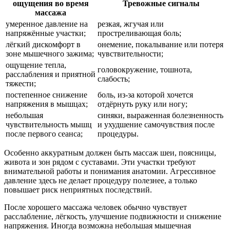
ощущения во время
Тревожные сигналы
массажа
умеренное давление на
резкая, жгучая или
напряжённые участки;
простреливающая боль;
лёгкий дискомфорт в
онемение, покалывание или потеря
зоне мышечного зажима;
чувствительности;
ощущение тепла,
головокружение, тошнота,
расслабления и приятной
слабость;
тяжести;
постепенное снижение
боль, из-за которой хочется
напряжения в мышцах;
отдёрнуть руку или ногу;
небольшая
синяки, выраженная болезненность
чувствительность мышц
и ухудшение самочувствия после
после первого сеанса;
процедуры.
Особенно аккуратным должен быть массаж шеи, поясницы,
живота и зон рядом с суставами. Эти участки требуют
внимательной работы и понимания анатомии. Агрессивное
давление здесь не делает процедуру полезнее, а только
повышает риск неприятных последствий.
После хорошего массажа человек обычно чувствует
расслабление, лёгкость, улучшение подвижности и снижение
напряжения. Иногда возможна небольшая мышечная