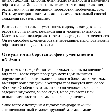
делают дефицит калорий, физическая активность и изменение
образа жизни. Жировая ткань не исчезает от надавливания,
растирания или интенсивной проработки проблемных зон.
Поэтому воспринимать массаж как самостоятельный способ
снижения веса неправильно.
Если основная цель — уменьшить жировую массу, важно
работать с питанием, режимом дня и уровнем активности.
Массаж может поддерживать этот процесс, но не заменяет его.
Он не способен компенсировать переедание, малоподвижный
образ жизни и недостаток сна.
Откуда тогда берётся эффект уменьшения
объёмов
При этом массаж действительно может влиять на внешний
вид тела. После курса процедур может уменьшиться
ощущение отёчности, ткани становятся более мягкими, кожа
выглядит более гладкой, а контуры тела кажутся чуть более
чёткими. Особенно это заметно, если человек склонен к
задержке жидкости, много сидит, мало двигается или
испытывает постоянное мышечное напряжение.
Чаще всего с похудением путают лимфодренажный,
антицеллюлитный и моделирующий массаж. Такие