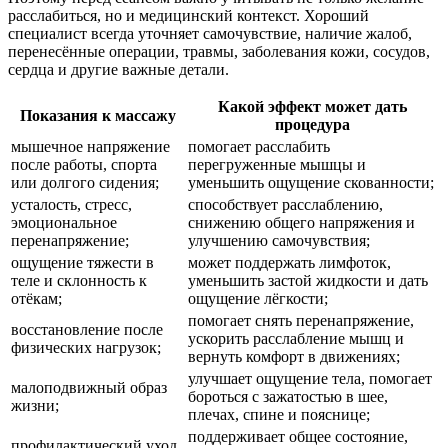
расслабиться, но и медицинский контекст. Хороший
специалист всегда уточняет самочувствие, наличие жалоб,
перенесённые операции, травмы, заболевания кожи, сосудов,
сердца и другие важные детали.
Какой эффект может дать
Показания к массажу
процедура
мышечное напряжение
помогает расслабить
после работы, спорта
перегруженные мышцы и
или долгого сидения;
уменьшить ощущение скованности;
усталость, стресс,
способствует расслаблению,
эмоциональное
снижению общего напряжения и
перенапряжение;
улучшению самочувствия;
ощущение тяжести в
может поддержать лимфоток,
теле и склонность к
уменьшить застой жидкости и дать
отёкам;
ощущение лёгкости;
помогает снять перенапряжение,
восстановление после
ускорить расслабление мышц и
физических нагрузок;
вернуть комфорт в движениях;
улучшает ощущение тела, помогает
малоподвижный образ
бороться с зажатостью в шее,
жизни;
плечах, спине и пояснице;
поддерживает общее состояние,
профилактический уход